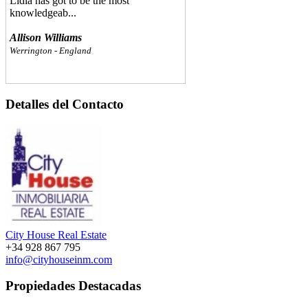
knowledgeab...
Allison Williams
Werrington - England
Abbiamo conosciuto Lidia in agenzia e
subito si è stabilito un rapporto di
Detalles del Contacto
amicizia. Lidia è una vera signora
simpatica, disponibile e professionale
sempre sincera e sà consigliare sotto
ogni punto di vista. Assolutamente da
consigliare. Saluti...
Giorgio T.
City House Real Estate
+34 928 867 795
info@cityhouseinm.com
Propiedades Destacadas