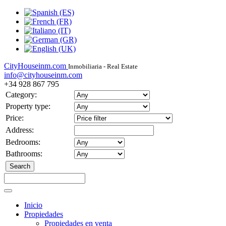
CityHouseinm.com
Inmobiliaria - Real Estate
info@cityhouseinm.com
+34 928 867 795
Category:
Property type:
Price:
Address:
Bedrooms:
Bathrooms:
Inicio
Propiedades
Propiedades en venta