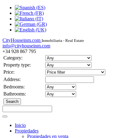
CityHouseinm.com
Inmobiliaria - Real Estate
info@cityhouseinm.com
+34 928 867 795
Category:
Property type:
Price:
Address:
Bedrooms:
Bathrooms:
Inicio
Propiedades
Propiedades en venta