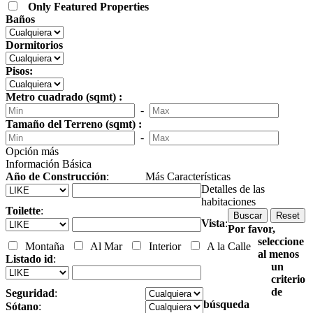
Only Featured Properties
Baños
Dormitorios
Pisos:
Metro cuadrado (sqmt) :
-
Tamaño del Terreno (sqmt) :
-
Opción más
Información Básica
Año de Construcción
:
Más Características
Detalles de las
habitaciones
Toilette
:
Vista
:
Por favor,
seleccione
Montaña
Al Mar
Interior
A la Calle
al menos
Listado id
:
un
criterio
de
Seguridad
:
búsqueda
Sótano
: