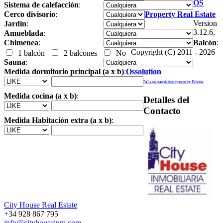
OS
Sistema de calefacción
:
Cerco divisorio
:
Property Real Estate
Version
Jardín
:
3.12.6,
Amueblada
:
Chimenea
:
Balcón
:
Copyright (C) 2011 - 2026
1 balcón
2 balcones
No
Sauna
:
Medida dormitorio principal (a x b)
:
Ossolution
FaLang translation system by Faboba
Medida cocina (a x b)
:
Detalles del
Contacto
Medida Habitación extra (a x b)
:
City House Real Estate
+34 928 867 795
info@cityhouseinm.com