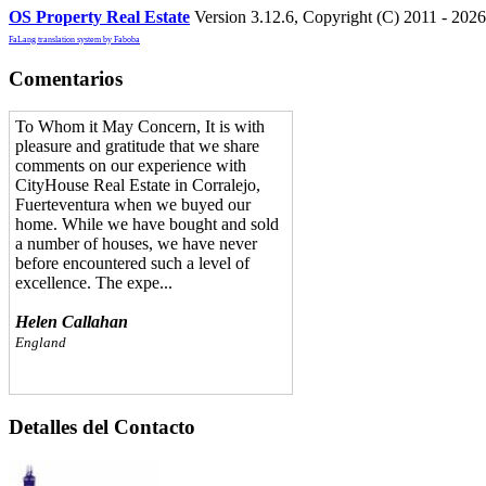
OS Property Real Estate
Version 3.12.6, Copyright (C) 2011 - 202
FaLang translation system by Faboba
Comentarios
To Whom it May Concern, It is with
pleasure and gratitude that we share
comments on our experience with
CityHouse Real Estate in Corralejo,
Fuerteventura when we buyed our
home. While we have bought and sold
a number of houses, we have never
before encountered such a level of
excellence. The expe...
Helen Callahan
England
I have known Lidia of CityHouse Real
Detalles del Contacto
Estate in Corralejo Fuerteventua for
over 3 years and when it came time to
buy my new home and the selling of
my existing house, I did not have to