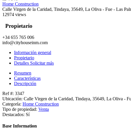
Home Construction
Calle Virgen de la Caridad, Tindaya, 35649, La Oliva - Fue - Las Pa
12974 views
Propietario
+34 655 765 006
info@cityhouseinm.com
Información general
Propietario
Detalles Solicitar más
Resumen
Características
Descripción
Ref #: 3347
Ubicación: Calle Virgen de la Caridad, Tindaya, 35649, La Oliva - F
Categoría:
Home Construction
Tipo de propiedad:
Venta
Destacados: Sí
Base Information