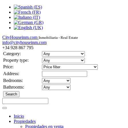
CityHouseinm.com
Inmobiliaria - Real Estate
info@cityhouseinm.com
+34 928 867 795
Category:
Property type:
Price:
Address:
Bedrooms:
Bathrooms:
Inicio
Propiedades
Propiedades en venta