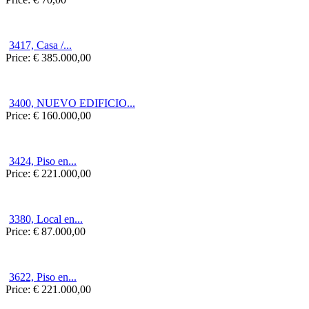
3417, Casa /...
Price:
€ 385.000,00
3400, NUEVO EDIFICIO...
Price:
€ 160.000,00
3424, Piso en...
Price:
€ 221.000,00
3380, Local en...
Price:
€ 87.000,00
3622, Piso en...
Price:
€ 221.000,00