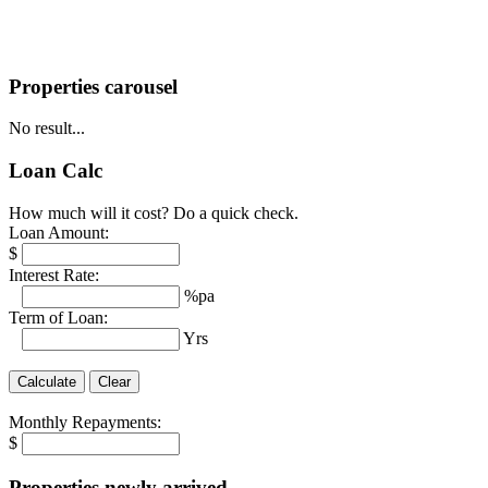
Properties carousel
No result...
Loan Calc
How much will it cost? Do a quick check.
Loan Amount:
$
Interest Rate:
%pa
Term of Loan:
Yrs
Monthly Repayments:
$
Properties newly arrived