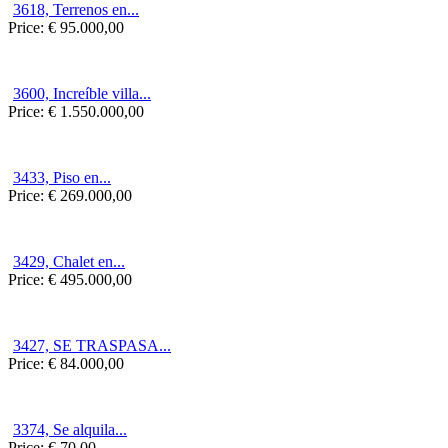
3618, Terrenos en...
Price:
€ 95.000,00
3600, Increíble villa...
Price:
€ 1.550.000,00
3433, Piso en...
Price:
€ 269.000,00
3429, Chalet en...
Price:
€ 495.000,00
3427, SE TRASPASA...
Price:
€ 84.000,00
3374, Se alquila...
Price:
€ 70,00